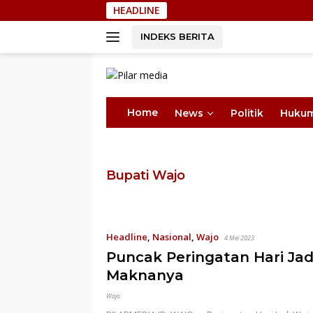
Langsung
HEADLINE
Sek
ke
konten
INDEKS BERITA
Home
News
Politik
Huku
Bupati Wajo
Headline
,
Nasional
,
Wajo
4 Mei 2023
Puncak Peringatan Hari Jad
Maknanya
Wajo