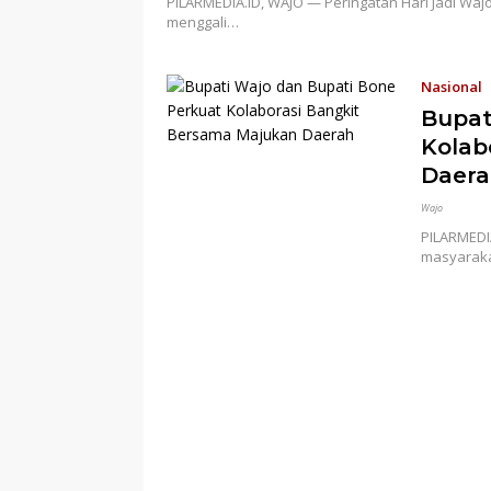
PILARMEDIA.ID, WAJO — Peringatan Hari Jadi Waj
menggali…
Nasional
Bupat
Kolab
Daera
Wajo
PILARMEDI
masyaraka