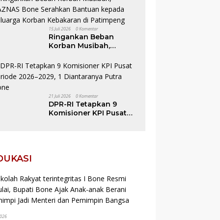
dibuka Wabup AAP
15 Juli 2026
0 Komentar
Ringankan Beban
Korban Musibah,
BAZNAS Bone Serahkan
Bantuan kepada
Keluarga Korban
Kebakaran di
Patimpeng
21 Juli 2026
0 Komentar
DPR-RI Tetapkan 9
Komisioner KPI Pusat
Periode 2026–2029, 1
Diantaranya Putra Bone
EDUKASI
2026