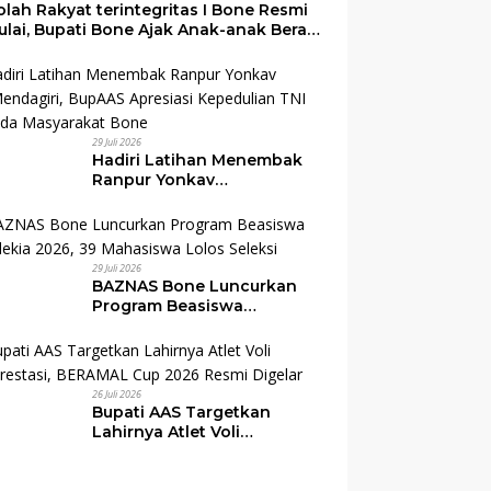
lah Rakyat terintegritas I Bone Resmi
ulai, Bupati Bone Ajak Anak-anak Berani
mimpi Jadi Menteri dan Pemimpin
gsa
29 Juli 2026
Hadiri Latihan Menembak
Ranpur Yonkav
10/Mendagiri, BupAAS
Apresiasi Kepedulian TNI
kepada Masyarakat Bone
29 Juli 2026
BAZNAS Bone Luncurkan
Program Beasiswa
Cendekia 2026, 39
Mahasiswa Lolos Seleksi
26 Juli 2026
Bupati AAS Targetkan
Lahirnya Atlet Voli
Berprestasi, BERAMAL Cup
2026 Resmi Digelar