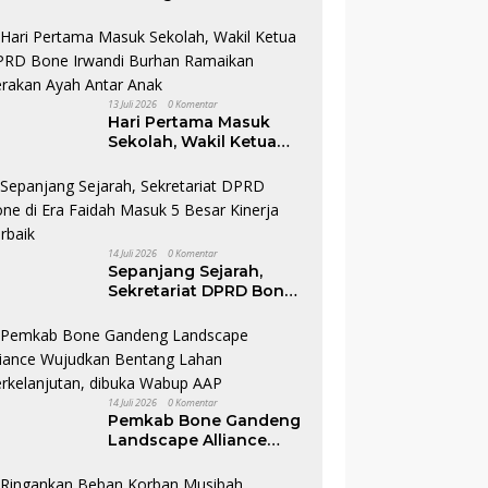
Resmi Dimulai, Bupati
Bone Ajak Anak-anak
Berani Bermimpi Jadi
Menteri dan Pemimpin
Bangsa
13 Juli 2026
0 Komentar
Hari Pertama Masuk
Sekolah, Wakil Ketua
DPRD Bone Irwandi
Burhan Ramaikan
Gerakan Ayah Antar
Anak
14 Juli 2026
0 Komentar
Sepanjang Sejarah,
Sekretariat DPRD Bone
di Era Faidah Masuk 5
Besar Kinerja Terbaik
14 Juli 2026
0 Komentar
Pemkab Bone Gandeng
Landscape Alliance
Wujudkan Bentang
Lahan Berkelanjutan,