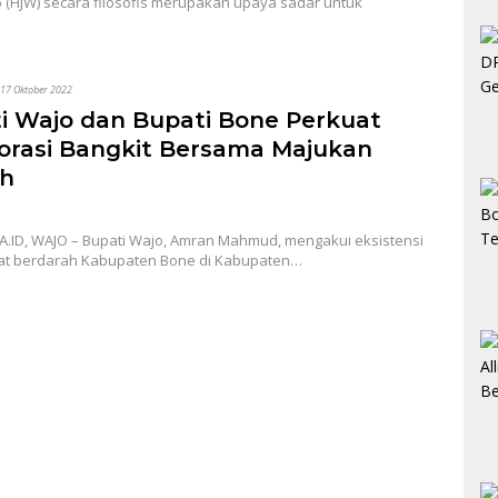
o (HJW) secara filosofis merupakan upaya sadar untuk
17 Oktober 2022
i Wajo dan Bupati Bone Perkuat
orasi Bangkit Bersama Majukan
h
A.ID, WAJO – Bupati Wajo, Amran Mahmud, mengakui eksistensi
t berdarah Kabupaten Bone di Kabupaten…