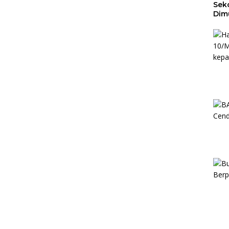
Seko
Dim
Ber
Ban