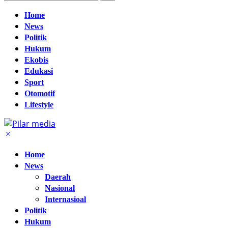
Home
News
Politik
Hukum
Ekobis
Edukasi
Sport
Otomotif
Lifestyle
Home
News
Daerah
Nasional
Internasioal
Politik
Hukum