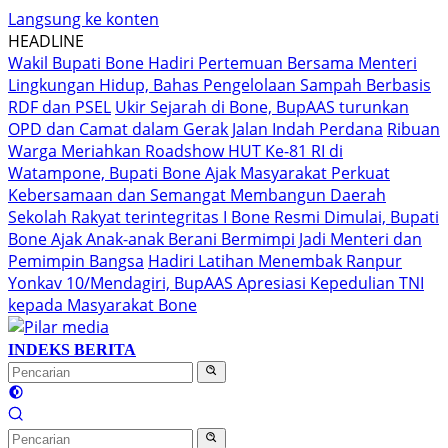
Langsung ke konten
HEADLINE
Wakil Bupati Bone Hadiri Pertemuan Bersama Menteri
Lingkungan Hidup, Bahas Pengelolaan Sampah Berbasis
RDF dan PSEL
Ukir Sejarah di Bone, BupAAS turunkan
OPD dan Camat dalam Gerak Jalan Indah Perdana
Ribuan
Warga Meriahkan Roadshow HUT Ke-81 RI di
Watampone, Bupati Bone Ajak Masyarakat Perkuat
Kebersamaan dan Semangat Membangun Daerah
Sekolah Rakyat terintegritas I Bone Resmi Dimulai, Bupati
Bone Ajak Anak-anak Berani Bermimpi Jadi Menteri dan
Pemimpin Bangsa
Hadiri Latihan Menembak Ranpur
Yonkav 10/Mendagiri, BupAAS Apresiasi Kepedulian TNI
kepada Masyarakat Bone
INDEKS BERITA