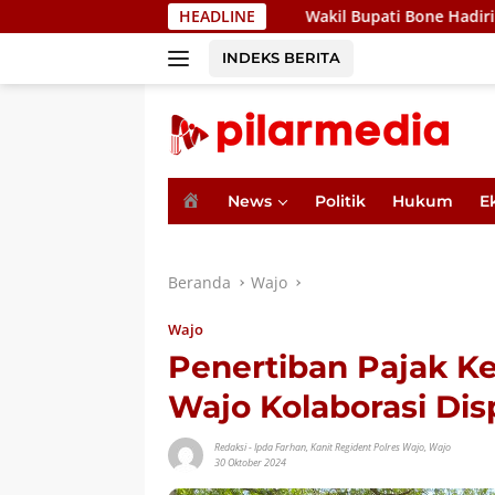
Langsung
Wakil Bupati Bone Hadiri Pertemuan Bers
HEADLINE
ke
konten
INDEKS BERITA
H
News
Politik
Hukum
E
o
m
e
Beranda
Wajo
Wajo
Penertiban Pajak K
Wajo Kolaborasi Dis
Redaksi
-
Ipda Farhan
,
Kanit Regident Polres Wajo
,
Wajo
30 Oktober 2024