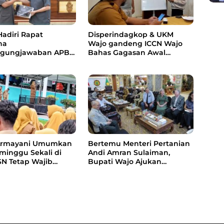
Hadiri Rapat
Disperindagkop & UKM
na
Wajo gandeng ICCN Wajo
ggungjawaban APBD
Bahas Gagasan Awal
 DPRD Wajo
Pengembangan Kawasan
Ekonomi Produktif Pasar
Sentral Sengkang
Armayani Umumkan
Bertemu Menteri Pertanian
inggu Sekali di
Andi Amran Sulaiman,
SN Tetap Wajib
Bupati Wajo Ajukan
ersih
Permohonan Infrastruktur
Pertanian