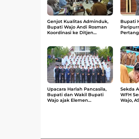
Genjot Kualitas Adminduk,
Bupati 
Bupati Wajo Andi Rosman
Paripur
Koordinasi ke Ditjen
Pertan
Dukcapil Kemendagri
2025 di
Upacara Harlah Pancasila,
Sekda 
Bupati dan Wakil Bupati
WFH Sem
Wajo ajak Elemen
Wajo, A
Tanamkan Nilai Toleransi
Jumat B
dan Kebersamaan