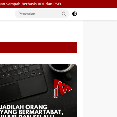
sis RDF dan PSEL
Ukir Sejarah di Bone, BupAAS turunka