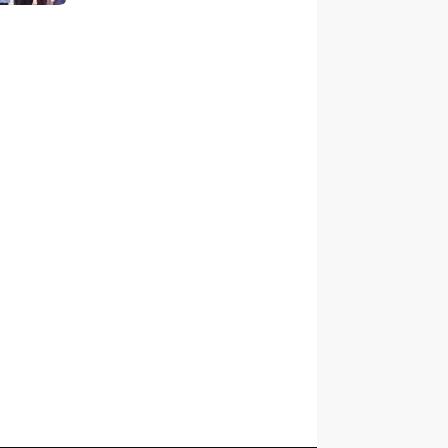
anak Berani Bermimpi Jadi
Menteri dan Pemimpin
Bangsa