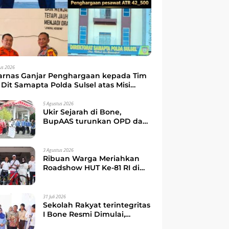
us 2026
arnas Ganjar Penghargaan kepada Tim
Dit Samapta Polda Sulsel atas Misi
kuasi Pesawat ATR 42-500
5 Agustus 2026
Ukir Sejarah di Bone,
BupAAS turunkan OPD dan
Camat dalam Gerak Jalan
Indah Perdana
3 Agustus 2026
Ribuan Warga Meriahkan
Roadshow HUT Ke-81 RI di
Watampone, Bupati Bone
Ajak Masyarakat Perkuat
Kebersamaan dan
31 Juli 2026
Semangat Membangun
Sekolah Rakyat terintegritas
Daerah
I Bone Resmi Dimulai,
Bupati Bone Ajak Anak-