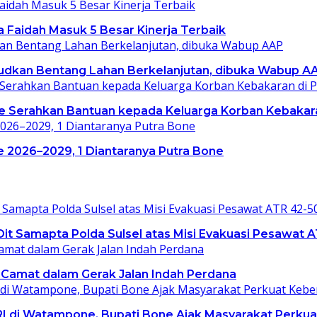
a Faidah Masuk 5 Besar Kinerja Terbaik
dkan Bentang Lahan Berkelanjutan, dibuka Wabup A
 Serahkan Bantuan kepada Keluarga Korban Kebakar
e 2026–2029, 1 Diantaranya Putra Bone
t Samapta Polda Sulsel atas Misi Evakuasi Pesawat 
 Camat dalam Gerak Jalan Indah Perdana
RI di Watampone, Bupati Bone Ajak Masyarakat Per