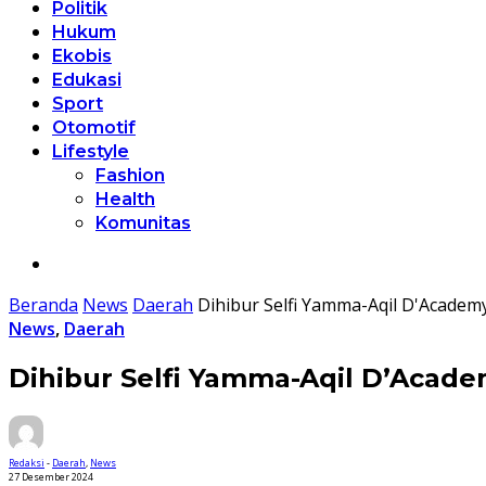
Politik
Hukum
Ekobis
Edukasi
Sport
Otomotif
Lifestyle
Fashion
Health
Komunitas
Beranda
News
Daerah
Dihibur Selfi Yamma-Aqil D'Acade
News
,
Daerah
Dihibur Selfi Yamma-Aqil D’Acad
Redaksi
-
Daerah
,
News
27 Desember 2024