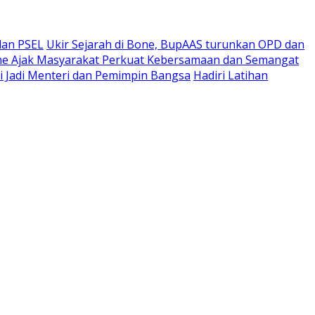
dan PSEL
Ukir Sejarah di Bone, BupAAS turunkan OPD dan
ne Ajak Masyarakat Perkuat Kebersamaan dan Semangat
pi Jadi Menteri dan Pemimpin Bangsa
Hadiri Latihan