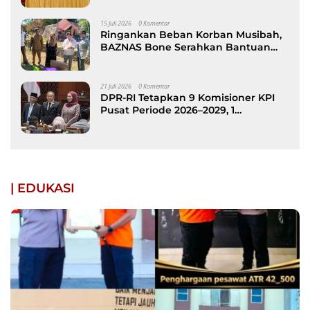
15 Juli 2026
0 Komentar
Ringankan Beban Korban Musibah,
BAZNAS Bone Serahkan Bantuan
kepada Keluarga Korban Kebakaran
di Patimpeng
21 Juli 2026
0 Komentar
DPR-RI Tetapkan 9 Komisioner KPI
Pusat Periode 2026–2029, 1
Diantaranya Putra Bone
| EDUKASI