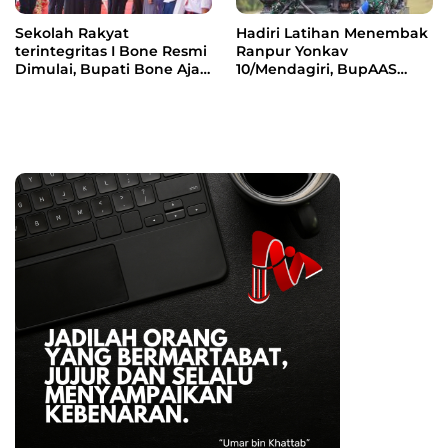
Sekolah Rakyat
Hadiri Latihan Menembak
terintegritas I Bone Resmi
Ranpur Yonkav
Dimulai, Bupati Bone Ajak
10/Mendagiri, BupAAS
Anak-anak Berani
Apresiasi Kepedulian TNI
Bermimpi Jadi Menteri
kepada Masyarakat Bone
dan Pemimpin Bangsa