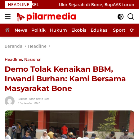
Langsung
an PSEL
HEADLINE
Ukir Sejarah di Bone, BupAAS turunkan OPD dan
ke
konten
Home
News
Politik
Hukum
Ekobis
Edukasi
Sport
Oto
Beranda
Headline
Headline
,
Nasional
Demo Tolak Kenaikan BBM,
Irwandi Burhan: Kami Bersama
Masyarakat Bone
Redaksi
-
Bone
,
Demo BBM
6 September 2022