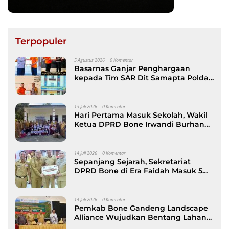
Terpopuler
5 Agustus 2026
0 Komentar
Basarnas Ganjar Penghargaan
kepada Tim SAR Dit Samapta Polda
Sulsel atas Misi Evakuasi Pesawat
ATR 42-500
13 Juli 2026
0 Komentar
Hari Pertama Masuk Sekolah, Wakil
Ketua DPRD Bone Irwandi Burhan
Ramaikan Gerakan Ayah Antar Anak
14 Juli 2026
0 Komentar
Sepanjang Sejarah, Sekretariat
DPRD Bone di Era Faidah Masuk 5
Besar Kinerja Terbaik
14 Juli 2026
0 Komentar
Pemkab Bone Gandeng Landscape
Alliance Wujudkan Bentang Lahan
Berkelanjutan, dibuka Wabup AAP