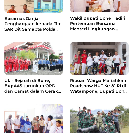
Wakil Bupati Bone Hadiri
Basarnas Ganjar
Pertemuan Bersama
Penghargaan kepada Tim
Menteri Lingkungan
SAR Dit Samapta Polda
Hidup, Bahas Pengelolaan
Sulsel atas Misi Evakuasi
Sampah Berbasis RDF dan
Pesawat ATR 42-500
PSEL
Ukir Sejarah di Bone,
Ribuan Warga Meriahkan
BupAAS turunkan OPD
Roadshow HUT Ke-81 RI di
dan Camat dalam Gerak
Watampone, Bupati Bone
Jalan Indah Perdana
Ajak Masyarakat Perkuat
Kebersamaan dan
Semangat Membangun
Daerah