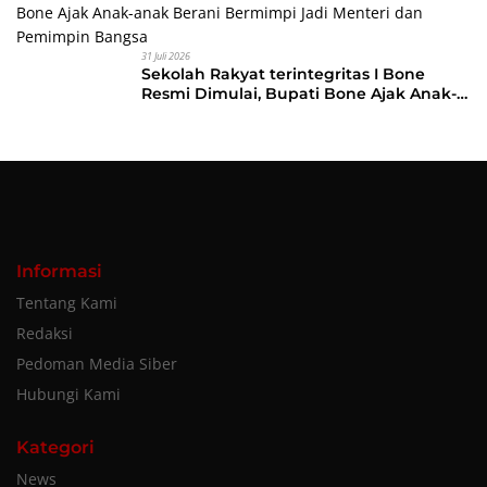
Membangun Daerah
31 Juli 2026
Sekolah Rakyat terintegritas I Bone
Resmi Dimulai, Bupati Bone Ajak Anak-
anak Berani Bermimpi Jadi Menteri dan
Pemimpin Bangsa
Informasi
Tentang Kami
Redaksi
Pedoman Media Siber
Hubungi Kami
Kategori
News